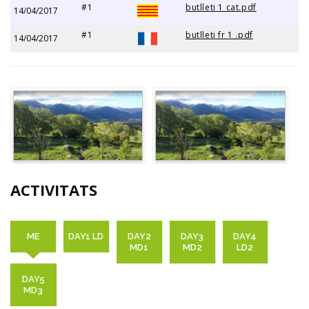
#1
butlleti 1 cat.pdf
14/04/2017
#1
butlleti fr 1 .pdf
14/04/2017
ACTIVITATS
ME
DAY1 LD
DAY2
DAY3
DAY4
MD1
MD2
LD2
DAY5
MD3