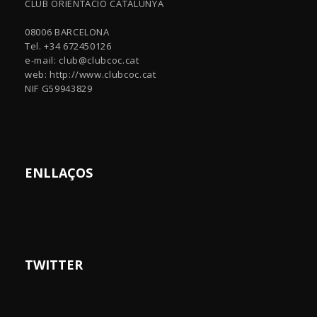
CLUB ORIENTACIÓ CATALUNYA
08006 BARCELONA
Tel. +34 672450126
e-mail:
club@clubcoc.cat
web: http://www.clubcoc.cat
NIF G59943829
ENLLAÇOS
TWITTER