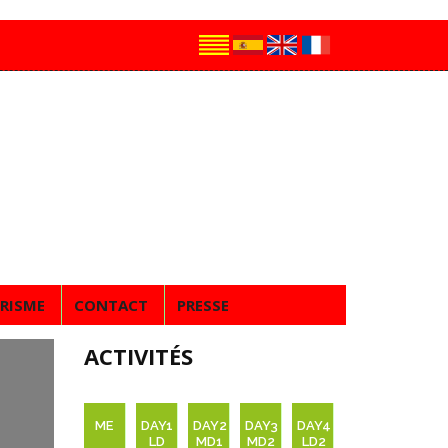
RISME
CONTACT
PRESSE
ACTIVITÉS
ME
DAY1
DAY2
DAY3
DAY4
LD
MD1
MD2
LD2