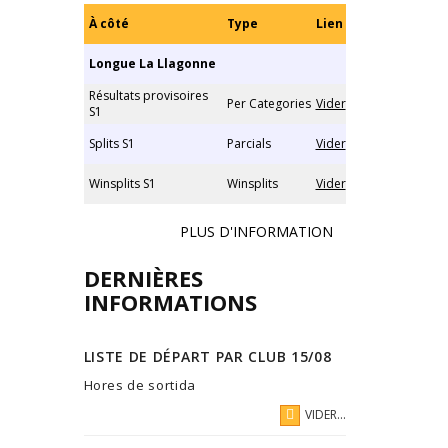
À côté
Type
Lien
Longue La Llagonne
Résultats provisoires
Per Categories
Vider
S1
Splits S1
Parcials
Vider
Winsplits S1
Winsplits
Vider
PLUS D'INFORMATION
DERNIÈRES
INFORMATIONS
LISTE DE DÉPART PAR CLUB 15/08
Hores de sortida
VIDER...