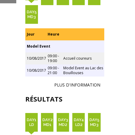
DAY5
MD3
Jour
Heure
Model Event
09:00 -
10/08/2017
Accueil coureurs
19:00
09:00 -
Model Event au Lac des
10/08/2017
21:00
Bouillouses
PLUS D'INFORMATION
RÉSULTATS
DAY1
DAY2
DAY3
DAY4
DAY5
LD
MD1
MD2
LD2
MD3