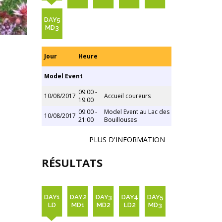
DAY5
MD3
Jour
Heure
Model Event
09:00 -
10/08/2017
Accueil coureurs
19:00
09:00 -
Model Event au Lac des
10/08/2017
21:00
Bouillouses
PLUS D'INFORMATION
RÉSULTATS
DAY1
DAY2
DAY3
DAY4
DAY5
LD
MD1
MD2
LD2
MD3