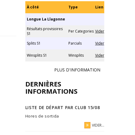
À côté
Type
Lien
Longue La Llagonne
Résultats provisoires
Per Categories
Vider
S1
Splits S1
Parcials
Vider
Winsplits S1
Winsplits
Vider
PLUS D'INFORMATION
DERNIÈRES
INFORMATIONS
LISTE DE DÉPART PAR CLUB 15/08
Hores de sortida
VIDER...