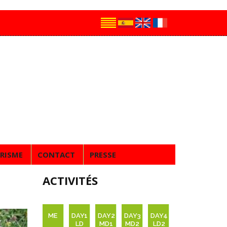
RISME
CONTACT
PRESSE
ACTIVITÉS
ME
DAY1
DAY2
DAY3
DAY4
LD
MD1
MD2
LD2