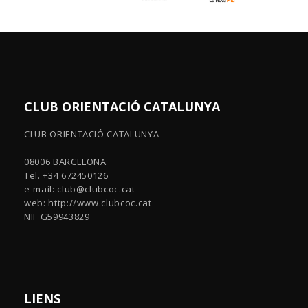
CLUB ORIENTACIÓ CATALUNYA
CLUB ORIENTACIÓ CATALUNYA
08006 BARCELONA
Tel. +34 672450126
e-mail:
club@clubcoc.cat
web: http://www.clubcoc.cat
NIF G59943829
LIENS