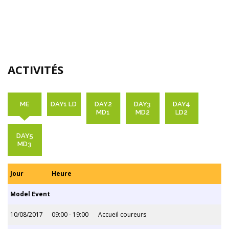
ACTIVITÉS
ME
DAY1 LD
DAY2
DAY3
DAY4
MD1
MD2
LD2
DAY5
MD3
Jour
Heure
Model Event
10/08/2017
09:00 - 19:00
Accueil coureurs