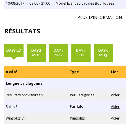
10/08/2017
09:00 - 21:00
Model Event au Lac des Bouillouses
PLUS D'INFORMATION
RÉSULTATS
DAY1 LD
DAY2
DAY3
DAY4
DAY5
MD1
MD2
LD2
MD3
À côté
Type
Lien
Longue La Llagonne
Résultats provisoires S1
Per Categories
Vider
Splits S1
Parcials
Vider
Winsplits S1
Winsplits
Vider