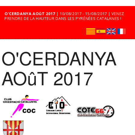
O'CERDANYA AOûT 2017
| 10/08/2017 - 15/08/2017 | VENEZ
PRENDRE DE LA HAUTEUR DANS LES PYRÉNÉES CATALANES !
O'CERDANYA
AOûT 2017