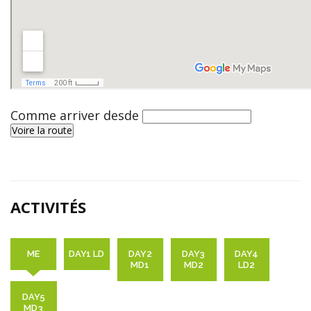
Comme arriver desde
ACTIVITÉS
ME
DAY1 LD
DAY2
DAY3
DAY4
MD1
MD2
LD2
DAY5
MD3