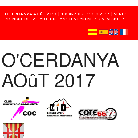
O'CERDANYA AOûT 2017
| 10/08/2017 - 15/08/2017 | VENEZ
PRENDRE DE LA HAUTEUR DANS LES PYRÉNÉES CATALANES !
O'CERDANYA
AOûT 2017