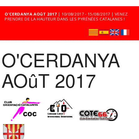
O'CERDANYA AOûT 2017
| 10/08/2017 - 15/08/2017 | VENEZ
PRENDRE DE LA HAUTEUR DANS LES PYRÉNÉES CATALANES !
O'CERDANYA
AOûT 2017