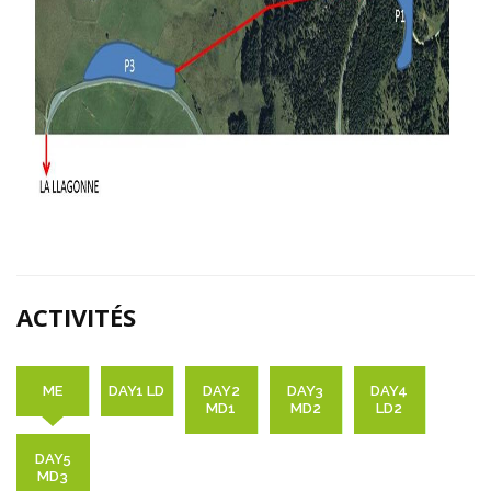
ACTIVITÉS
ME
DAY1 LD
DAY2
DAY3
DAY4
MD1
MD2
LD2
DAY5
MD3