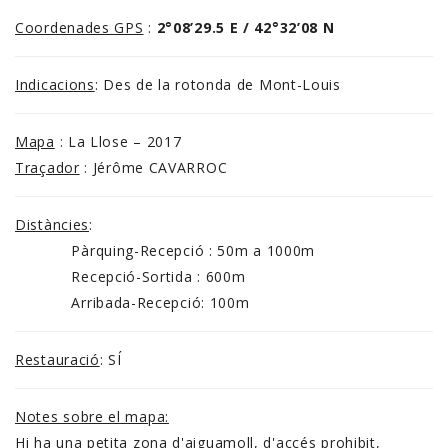
Coordenades GPS
:
2°08’29.5 E / 42°32’08 N
Indicacions
: Des de la rotonda de Mont-Louis
Mapa
: La Llose – 2017
Traçador
: Jérôme CAVARROC
Distàncies
:
Pàrquing-Recepció : 50m a 1000m
Recepció-Sortida : 600m
Arribada-Recepció: 100m
Restauració
: SÍ
Notes sobre el mapa:
Hi ha una petita zona d'aiguamoll, d'accés prohibit,