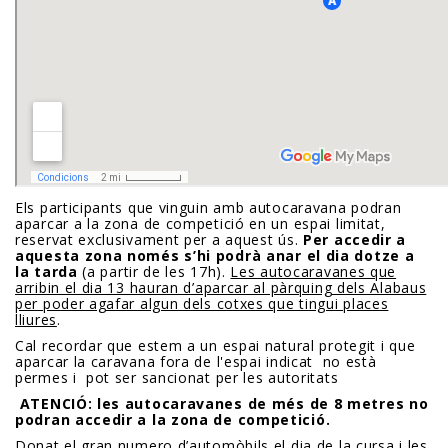
Els participants que vinguin amb autocaravana podran
aparcar a la zona de competició en un espai limitat,
reservat exclusivament per a aquest ús.
Per accedir a
aquesta zona només s’hi podrà anar el dia dotze a
la tarda
(a partir de les 17h).
Les autocaravanes que
arribin el dia 13 hauran d’aparcar al pàrquing dels Alabaus
per poder agafar algun dels cotxes que tingui places
lliures
.
Cal recordar que estem a un espai natural protegit i que
aparcar la caravana fora de l'espai indicat no està
permes i pot ser sancionat per les autoritats
ATENCIÓ: les autocaravanes de més de 8 metres no
podran accedir a la zona de competició.
Donat el gran numero d’automòbils el dia de la cursa i les