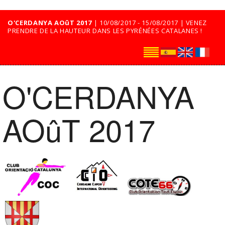
O'CERDANYA AOûT 2017
| 10/08/2017 - 15/08/2017 | VENEZ
PRENDRE DE LA HAUTEUR DANS LES PYRÉNÉES CATALANES !
O'CERDANYA
AOûT 2017