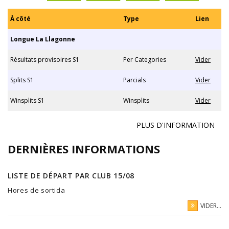
À côté
Type
Lien
Longue La Llagonne
Résultats provisoires S1
Per Categories
Vider
Splits S1
Parcials
Vider
Winsplits S1
Winsplits
Vider
PLUS D'INFORMATION
DERNIÈRES INFORMATIONS
LISTE DE DÉPART PAR CLUB 15/08
Hores de sortida
VIDER...