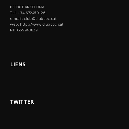
08006 BARCELONA
Tel. +34 672450126
e-mail:
club@clubcoc.cat
web: http://www.clubcoc.cat
NIF G59943829
LIENS
TWITTER