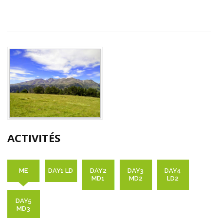
ACTIVITÉS
ME
DAY1 LD
DAY2
DAY3
DAY4
MD1
MD2
LD2
DAY5
MD3