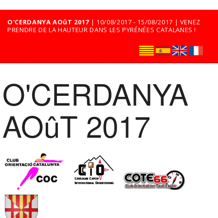
O'CERDANYA AOûT 2017
| 10/08/2017 - 15/08/2017 | VENEZ
PRENDRE DE LA HAUTEUR DANS LES PYRÉNÉES CATALANES !
O'CERDANYA
AOûT 2017