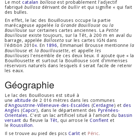
Le mot
catalan
bollosa
est probablement l'adjectif
fabriqué
bullosa
dérivant de
bullir
et qui signifie « qui fait
des bulles.
En effet, le lac des Bouillouses occupe la partie
marécageuse appelée
la Grande Bouillouse
ou
la
Bouillouse
sur certaines cartes anciennes. La
Petite
Bouillouse
existe toujours, sur la Têt, à 200 m en aval du
barrage, appelée
Bolloseta
sur les cartes IGN dans
l'édition 2010
. En
1896
, Emmanuel Brousse mentionne
la
4
Bouillouse
et
la Bouillousette
, et appelle
les
Bouillouses
l'ensemble de ces deux lieux. Il ajoute que « la
Bouillousette et surtout la Bouillouse sont d'immenses
réservoirs naturels dans lesquels il serait facile de retenir
les eaux.
Géographie
Le lac des Bouillouses est situé à
une
altitude
de 2 016 mètres dans les communes
d'
Angoustrine-Villeneuve-des-Escaldes
(
Cerdagne
) et
des
Angles
(
Capcir
), dans le département des
Pyrénées-
Orientales
. C'est un lac artificiel situé à l'amont du
bassin
versant
du fleuve la
Têt
, qui arrose le
Conflent
et
le
Roussillon
.
Il se trouve au pied des pics
Carlit
et
Péric
.