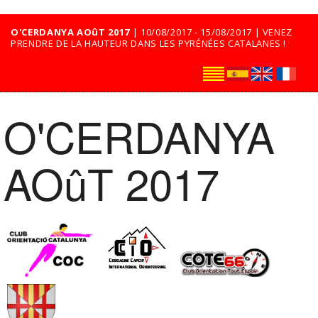
O'CERDANYA AOûT 2017
| 10/08/2017 - 15/08/2017 | VENEZ
PRENDRE DE LA HAUTEUR DANS LES PYRÉNÉES CATALANES !
O'CERDANYA
AOûT 2017