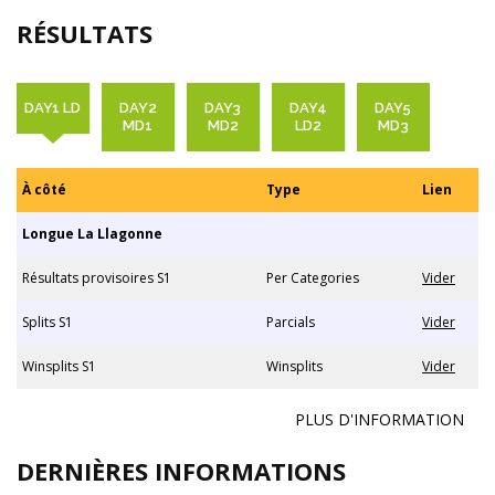
RÉSULTATS
DAY1 LD
DAY2
DAY3
DAY4
DAY5
MD1
MD2
LD2
MD3
À côté
Type
Lien
Longue La Llagonne
Résultats provisoires S1
Per Categories
Vider
Splits S1
Parcials
Vider
Winsplits S1
Winsplits
Vider
PLUS D'INFORMATION
DERNIÈRES INFORMATIONS