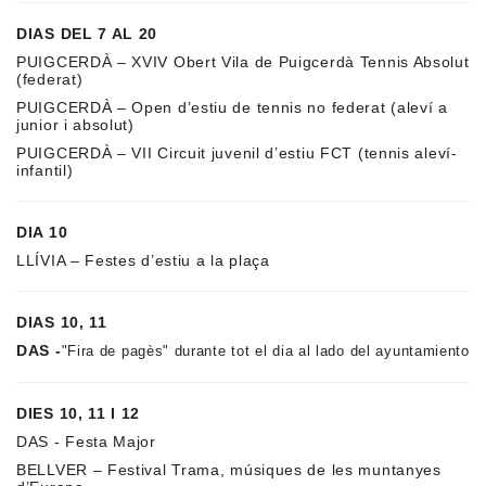
DIAS DEL 7 AL 20
PUIGCERDÀ – XVIV Obert Vila de Puigcerdà Tennis Absolut
(federat)
PUIGCERDÀ – Open d’estiu de tennis no federat (aleví a
junior i absolut)
PUIGCERDÀ – VII Circuit juvenil d’estiu FCT (tennis aleví-
infantil)
DIA 10
LLÍVIA – Festes d’estiu a la plaça
DIAS 10, 11
DAS -
"Fira de pagès" durante tot el dia al lado del ayuntamiento
DIES 10, 11 I 12
DAS - Festa Major
BELLVER – Festival Trama, músiques de les muntanyes