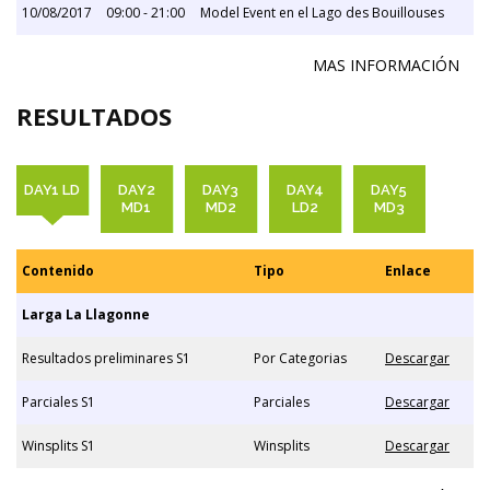
10/08/2017
09:00 - 21:00
Model Event en el Lago des Bouillouses
MAS INFORMACIÓN
RESULTADOS
DAY1 LD
DAY2
DAY3
DAY4
DAY5
MD1
MD2
LD2
MD3
Contenido
Tipo
Enlace
Larga La Llagonne
Resultados preliminares S1
Por Categorias
Descargar
Parciales S1
Parciales
Descargar
Winsplits S1
Winsplits
Descargar