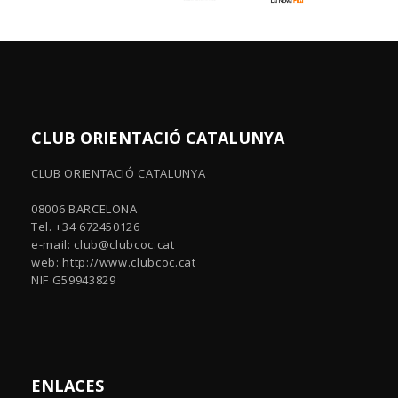
CLUB ORIENTACIÓ CATALUNYA
CLUB ORIENTACIÓ CATALUNYA
08006 BARCELONA
Tel. +34 672450126
e-mail:
club@clubcoc.cat
web: http://www.clubcoc.cat
NIF G59943829
ENLACES