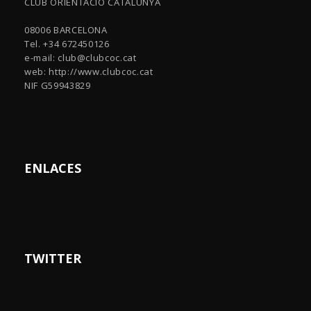
CLUB ORIENTACIÓ CATALUNYA
08006 BARCELONA
Tel. +34 672450126
e-mail:
club@clubcoc.cat
web: http://www.clubcoc.cat
NIF G59943829
ENLACES
TWITTER