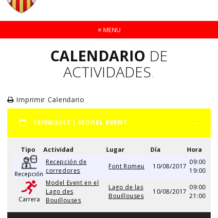
≡
MENU
CALENDARIO
DE
ACTIVIDADES
.
Imprimir Calendario
10/08/2017 | MODEL EVENT
Tipo
Actividad
Lugar
Día
Hora
Recepción de
09:00
Font Romeu
10/08/2017
corredores
19:00
Recepción
Model Event en el
Lago de las
09:00
Lago des
10/08/2017
Bouillouses
21:00
Carrera
Bouillouses