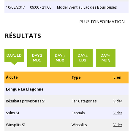
10/08/2017
09:00 - 21:00
Model Event au Lac des Bouillouses
PLUS D'INFORMATION
RÉSULTATS
DAY1 LD
DAY2
DAY3
DAY4
DAY5
MD1
MD2
LD2
MD3
À côté
Type
Lien
Longue La Llagonne
Résultats provisoires S1
Per Categories
Vider
Splits S1
Parcials
Vider
Winsplits S1
Winsplits
Vider