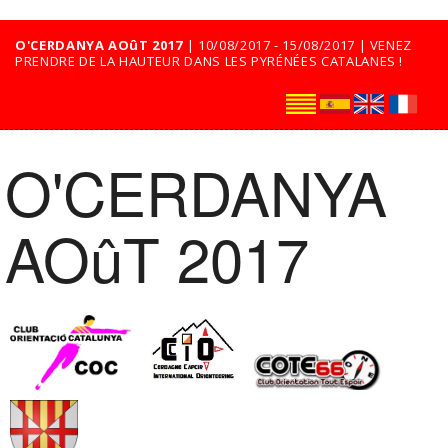
O'CERDANYA AOûT 2017
| 10/08/2017 - 15/08/2017 | VENEZ
PRENDRE DE LA HAUTEUR DANS LES PYRÉNÉES CATALANES !
O'CERDANYA
AOûT 2017