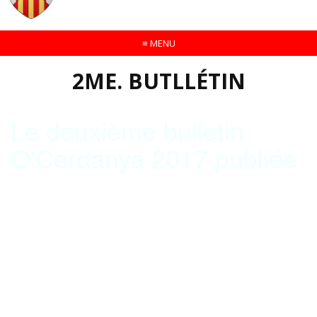
≡
MENU
2ME. BUTLLÉTIN
Le deuxième bulletin
O'Cerdanya 2017 publiée