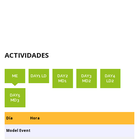
ACTIVIDADES
ME
DAY1 LD
DAY2
DAY3
DAY4
MD1
MD2
LD2
DAY5
MD3
Día
Hora
Model Event