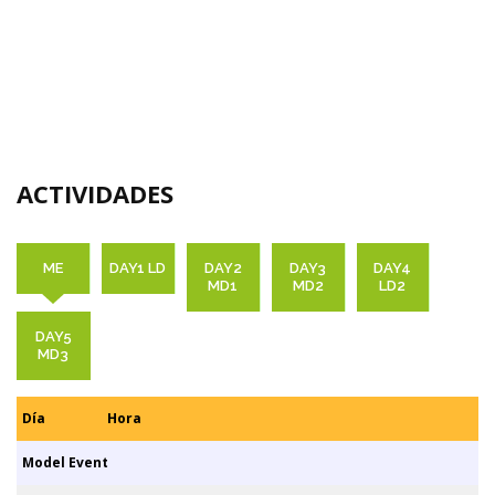
ACTIVIDADES
ME
DAY1 LD
DAY2
DAY3
DAY4
MD1
MD2
LD2
DAY5
MD3
Día
Hora
Model Event