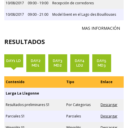
10/08/2017
09:00 - 19:00
Recepción de corredores
10/08/2017
09:00 - 21:00
Model Event en el Lago des Bouillouses
MAS INFORMACIÓN
RESULTADOS
DAY1 LD
DAY2
DAY3
DAY4
DAY5
MD1
MD2
LD2
MD3
Contenido
Tipo
Enlace
Larga La Llagonne
Resultados preliminares S1
Por Categorias
Descargar
Parciales S1
Parciales
Descargar
Winsplits S1
Winsplits
Descargar